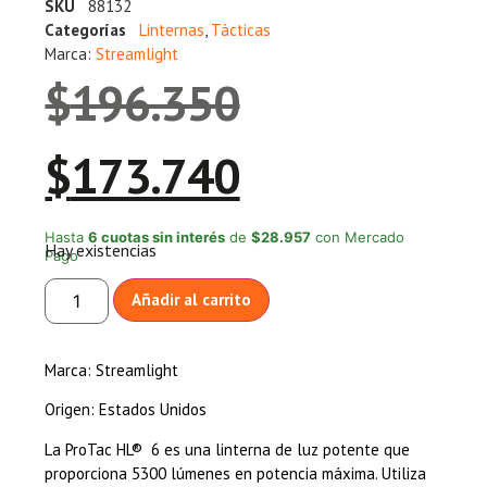
SKU
88132
Categorías
Linternas
,
Tácticas
Marca:
Streamlight
$
196.350
$
173.740
Hasta
6 cuotas sin interés
de
$28.957
con Mercado
Hay existencias
Pago
Añadir al carrito
Marca: Streamlight
Origen: Estados Unidos
La ProTac HL® 6 es una linterna de luz potente que
proporciona 5300 lúmenes en potencia máxima. Utiliza