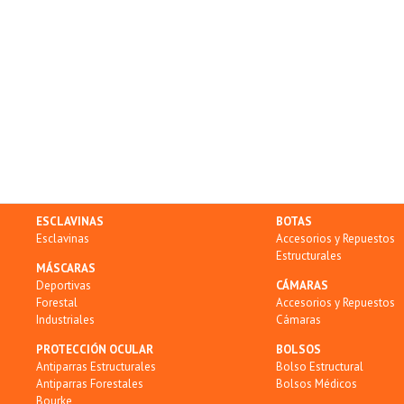
ESCLAVINAS
BOTAS
Esclavinas
Accesorios y Repuestos
Estructurales
MÁSCARAS
Deportivas
CÁMARAS
Forestal
Accesorios y Repuestos
Industriales
Cámaras
PROTECCIÓN OCULAR
BOLSOS
Antiparras Estructurales
Bolso Estructural
Antiparras Forestales
Bolsos Médicos
Bourke