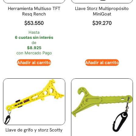
Herramienta Multiuso TFT
Llave Storz Multipropósito
Resq Rench
MiniGoat
$
53.550
$
39.270
Hasta
6 cuotas sin interés
de
$8.925
con Mercado Pago
Añadir al carrito
Añadir al carrito
Llave de grifo y storz Scotty