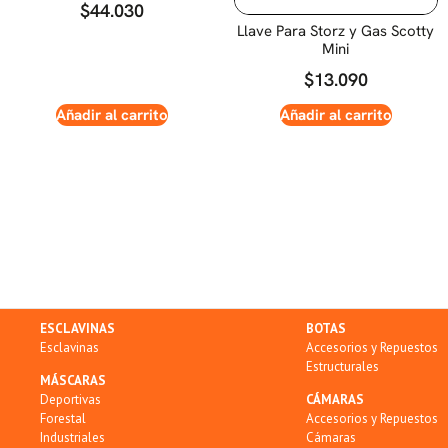
$
44.030
Llave Para Storz y Gas Scotty
Mini
$
13.090
Añadir al carrito
Añadir al carrito
ESCLAVINAS
BOTAS
Esclavinas
Accesorios y Repuestos
Estructurales
MÁSCARAS
Deportivas
CÁMARAS
Forestal
Accesorios y Repuestos
Industriales
Cámaras