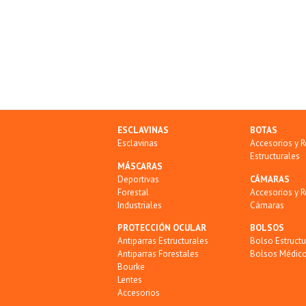
ESCLAVINAS
BOTAS
Esclavinas
Accesorios y 
Estructurales
MÁSCARAS
Deportivas
CÁMARAS
Forestal
Accesorios y 
Industriales
Cámaras
PROTECCIÓN OCULAR
BOLSOS
Antiparras Estructurales
Bolso Estructu
Antiparras Forestales
Bolsos Médic
Bourke
Lentes
Accesorios