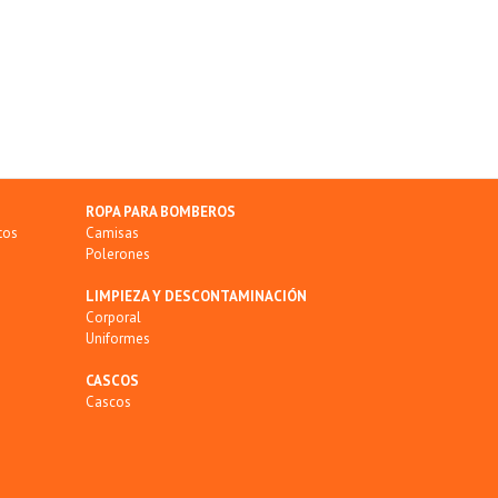
ROPA PARA BOMBEROS
tos
Camisas
Polerones
LIMPIEZA Y DESCONTAMINACIÓN
Corporal
Uniformes
CASCOS
Cascos