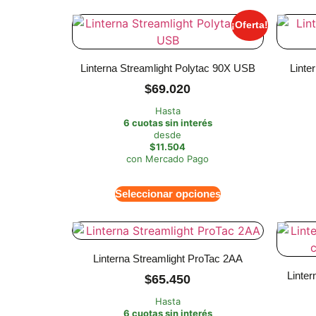
¡Oferta!
Linterna Streamlight Polytac 90X USB
Linte
$
69.020
Hasta
6 cuotas sin interés
desde
$11.504
con Mercado Pago
Seleccionar opciones
Linterna Streamlight ProTac 2AA
Linter
$
65.450
Hasta
6 cuotas sin interés