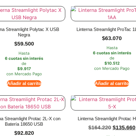
rna Streamlight Polytac X USB
Linterna Streamlight ProTac 
Negra
$
63.070
$
59.500
Hasta
6 cuotas sin interés
Hasta
de
6 cuotas sin interés
$10.512
de
con Mercado Pago
$9.917
con Mercado Pago
Añadir al carrito
Añadir al carrito
na Streamlight Protac 2L-X con
Linterna Streamlight Protac 
Batería 18650 USB
$
164.220
$
135.660
$
92.820