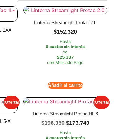
Linterna Streamlight Protac 2.0
1L-1AA
$
152.320
Hasta
6 cuotas sin interés
de
$25.387
con Mercado Pago
Añadir al carrito
¡Oferta!
¡Oferta!
Linterna Streamlight Protac HL 6
HL 5-X
$
196.350
$
173.740
Hasta
6 cuotas sin interés