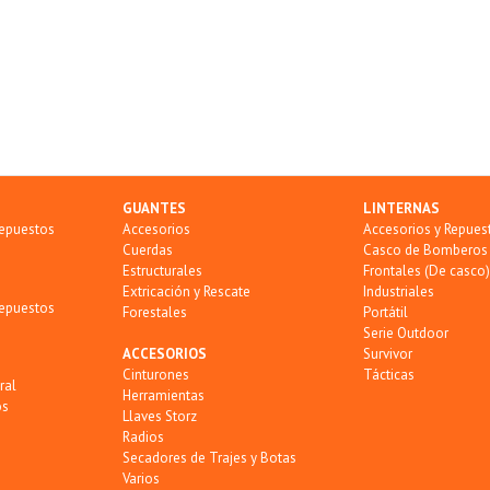
GUANTES
LINTERNAS
Repuestos
Accesorios
Accesorios y Repues
Cuerdas
Casco de Bomberos
Estructurales
Frontales (De casco)
Extricación y Rescate
Industriales
Repuestos
Forestales
Portátil
Serie Outdoor
ACCESORIOS
Survivor
Cinturones
Tácticas
ral
Herramientas
os
Llaves Storz
Radios
Secadores de Trajes y Botas
Varios