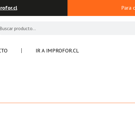
ofor.cl
Para 
CTO
IR A IMPROFOR.CL