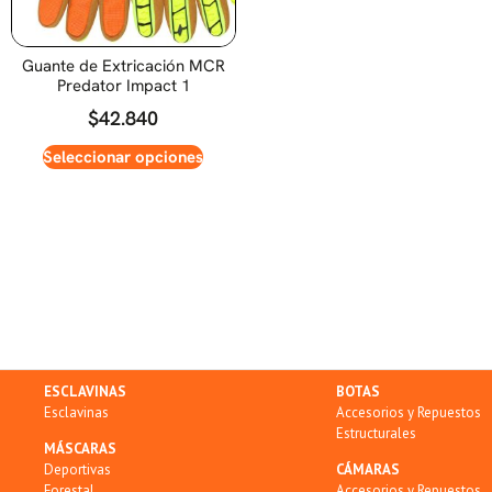
Guante de Extricación MCR
Predator Impact 1
$
42.840
Seleccionar opciones
ESCLAVINAS
BOTAS
Esclavinas
Accesorios y Repuestos
Estructurales
MÁSCARAS
Deportivas
CÁMARAS
Forestal
Accesorios y Repuestos