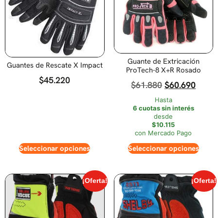
Guante de Extricación
Guantes de Rescate X Impact
ProTech-8 X+R Rosado
$
45.220
$
61.880
$
60.690
Hasta
6 cuotas sin interés
desde
$10.115
con Mercado Pago
Seleccionar opciones
Seleccionar opciones
¡Oferta!
¡Oferta!