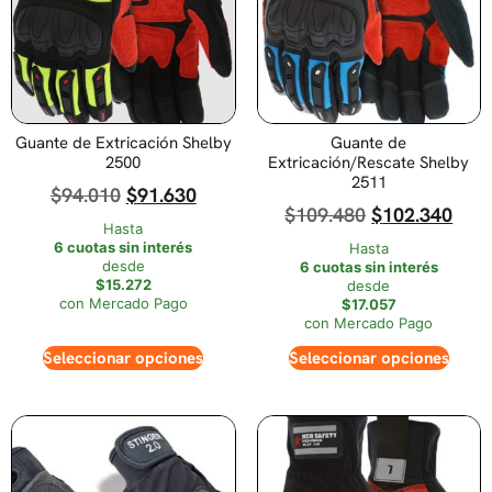
Guante de Extricación Shelby
Guante de
2500
Extricación/Rescate Shelby
2511
$
94.010
$
91.630
$
109.480
$
102.340
Hasta
6 cuotas sin interés
Hasta
desde
6 cuotas sin interés
$15.272
desde
con Mercado Pago
$17.057
con Mercado Pago
Seleccionar opciones
Seleccionar opciones