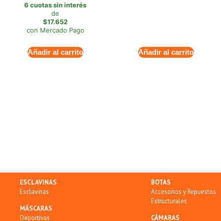
6 cuotas sin interés
de
$17.652
con Mercado Pago
Añadir al carrito
Añadir al carrito
ESCLAVINAS
BOTAS
Esclavinas
Accesorios y Repuestos
Estructurales
MÁSCARAS
Deportivas
CÁMARAS