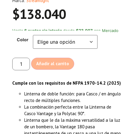
Marca:
Streamlight
$
138.040
Hasta
6 cuotas sin interés
desde
$23.007
con Mercado
Pago
Color
Añadir al carrito
Cumple con los requisitos de NFPA 1970-14.2 (2025)
Linterna de doble función: para Casco / en ángulo
recto de múltiples funciones.
La combinación perfecta entre la Linterna de
Casco Vantage y la Polytac 90°.
Linterna que le da la máxima versatilidad a la luz
de un bombero, la Vantage 180 pasa
instantáneamente de un casco a una luz de mano