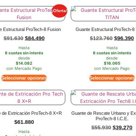
¡Oferta!
 Estructural ProTech-8 Fusion
Guante Estructural ProTech-8
$
91.630
$
84.490
$
123.760
$
96.390
Hasta
Hasta
6 cuotas sin interés
6 cuotas sin interés
desde
desde
$14.082
$16.065
con Mercado Pago
con Mercado Pago
Seleccionar opciones
Seleccionar opciones
 de Extricación ProTech-8 X+R
Guante de Rescate Urbano y Ext
ProTech-8 I.C.E.
$
61.880
$
55.930
$
39.270
Hasta