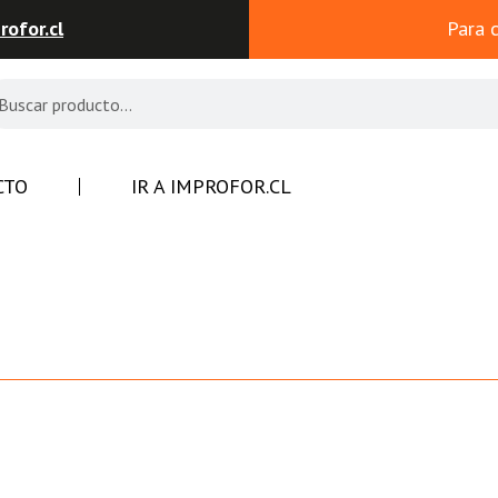
ofor.cl
Para 
CTO
IR A IMPROFOR.CL