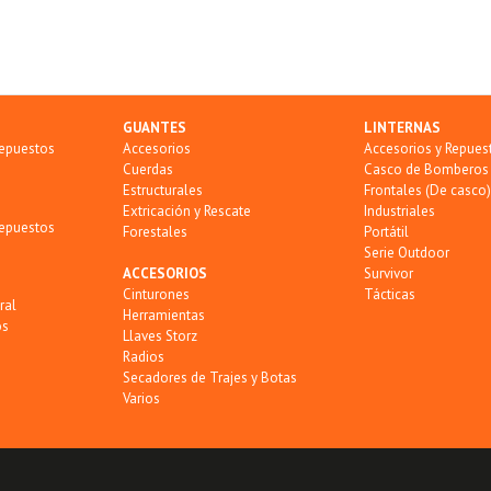
GUANTES
LINTERNAS
Repuestos
Accesorios
Accesorios y Repues
Cuerdas
Casco de Bomberos
Estructurales
Frontales (De casco)
Extricación y Rescate
Industriales
Repuestos
Forestales
Portátil
Serie Outdoor
ACCESORIOS
Survivor
Cinturones
Tácticas
ral
Herramientas
os
Llaves Storz
Radios
Secadores de Trajes y Botas
Varios