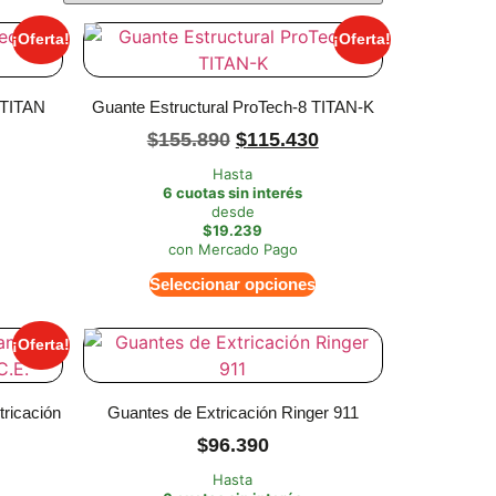
¡Oferta!
¡Oferta!
 TITAN
Guante Estructural ProTech-8 TITAN-K
$
155.890
$
115.430
Hasta
6 cuotas sin interés
desde
$19.239
con Mercado Pago
Seleccionar opciones
¡Oferta!
ricación
Guantes de Extricación Ringer 911
$
96.390
Hasta