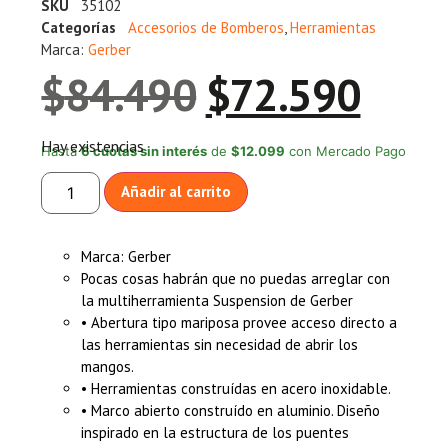
SKU
35102
Categorías
Accesorios de Bomberos
,
Herramientas
Marca:
Gerber
$
84.490
$
72.590
Hay existencias
Hasta
6 cuotas sin interés
de
$12.099
con Mercado Pago
Añadir al carrito
Marca: Gerber
Pocas cosas habrán que no puedas arreglar con
la multiherramienta Suspension de Gerber
• Abertura tipo mariposa provee acceso directo a
las herramientas sin necesidad de abrir los
mangos.
• Herramientas construídas en acero inoxidable.
• Marco abierto construído en aluminio. Diseño
inspirado en la estructura de los puentes