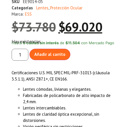
SKU
EE9014-05
Categorías
Lentes
,
Protección Ocular
Marca:
ESS
$
73.780
$
69.020
Hay existencias
Hasta
6 cuotas sin interés
de
$11.504
con Mercado Pago
Añadir al carrito
Certificaciones U.S. MIL SPEC MIL-PRF-31013 (cláusula
3.5.1.1), ANSI Z87.1+, CE EN166.
Lentes cómodas, livianas y elegantes.
Fabricadas de policarbonato de alto impacto de
2,4 mm.
Lentes intercambiables.
Lentes de claridad óptica excepcional, sin
distorsiones.
Visión periférica sin restricciones.