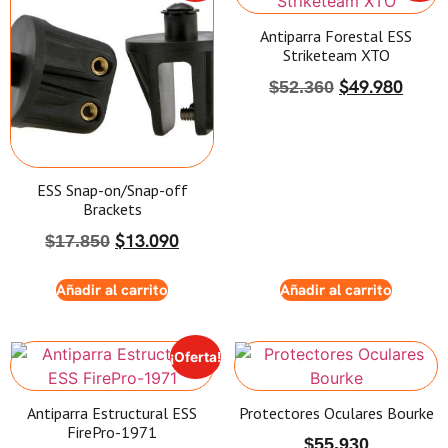
Antiparra Forestal ESS
Striketeam XTO
$
49.980
$
52.360
ESS Snap-on/Snap-off
Brackets
$
13.090
$
17.850
Añadir al carrito
Añadir al carrito
¡Oferta!
Antiparra Estructural ESS
Protectores Oculares Bourke
FirePro-1971
$
55.930