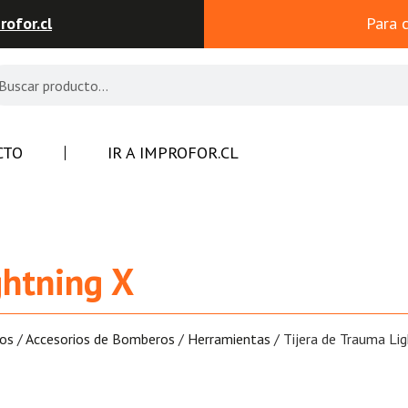
ofor.cl
Para 
CTO
IR A IMPROFOR.CL
ghtning X
os
/
Accesorios de Bomberos
/
Herramientas
/ Tijera de Trauma Lig