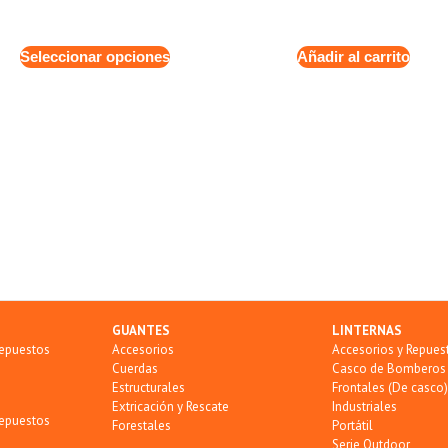
Seleccionar opciones
Añadir al carrito
GUANTES
LINTERNAS
Repuestos
Accesorios
Accesorios y Repues
Cuerdas
Casco de Bomberos
Estructurales
Frontales (De casco)
Extricación y Rescate
Industriales
Repuestos
Forestales
Portátil
Serie Outdoor