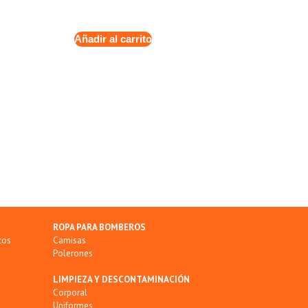
Añadir al carrito
ROPA PARA BOMBEROS
tos
Camisas
Polerones
LIMPIEZA Y DESCONTAMINACIÓN
Corporal
Uniformes