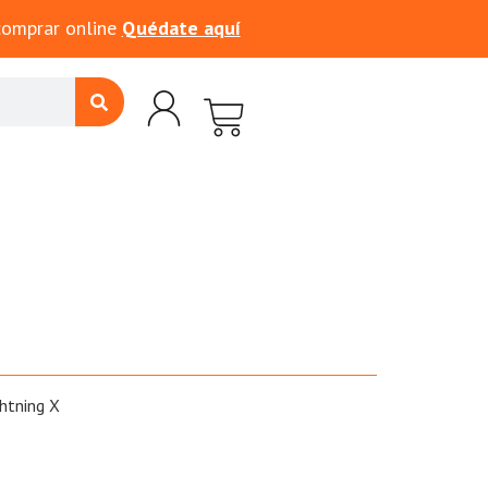
comprar online
Quédate aquí
htning X