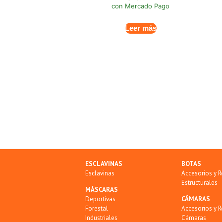
con Mercado Pago
Leer más
ESCLAVINAS
BOTAS
Esclavinas
Accesorios y 
Estructurales
MÁSCARAS
Deportivas
CÁMARAS
Forestal
Accesorios y 
Industriales
Cámaras