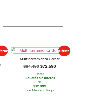
ferta!
¡Oferta!
Multiherramienta Gerber
a
$
84.490
$
72.590
Hasta
6 cuotas sin interés
de
$12.099
con Mercado Pago