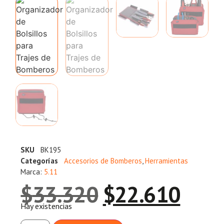
SKU
BK195
Categorías
Accesorios de Bomberos
,
Herramientas
Marca:
5.11
$
33.320
$
22.610
Hay existencias