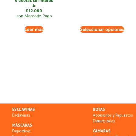
6 cuotas sin interés
de
$12.099
con Mercado Pago
Leer más
Seleccionar opciones
ESCLAVINAS
BOTAS
Esclavinas
Accesorios y Repuestos
Estructurales
MÁSCARAS
Deportivas
CÁMARAS