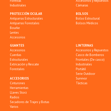
Forestal
Accesorios y Repuestos
Industriales
Cámaras
PROTECCIÓN OCULAR
BOLSOS
Antiparras Estructurales
Bolso Estructural
Antiparras Forestales
Bolsos Médicos
Bourke
Lentes
Accesorios
GUANTES
LINTERNAS
Accesorios
Accesorios y Repuestos
Cuerdas
Casco de Bomberos
Estructurales
Frontales (De casco)
Extricación y Rescate
Industriales
Forestales
Portátil
Serie Outdoor
ACCESORIOS
Survivor
Cinturones
Tácticas
Herramientas
Llaves Storz
Radios
Secadores de Trajes y Botas
Varios