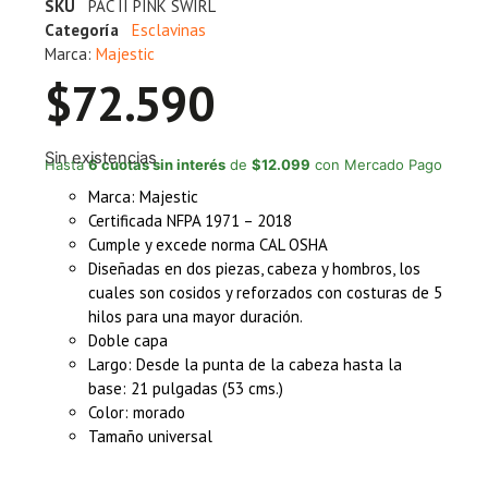
SKU
PAC II PINK SWIRL
Categoría
Esclavinas
Marca:
Majestic
$
72.590
Sin existencias
Hasta
6 cuotas sin interés
de
$12.099
con Mercado Pago
Marca: Majestic
Certificada NFPA 1971 – 2018
Cumple y excede norma CAL OSHA
Diseñadas en dos piezas, cabeza y hombros, los
cuales son cosidos y reforzados con costuras de 5
hilos para una mayor duración.
Doble capa
Largo: Desde la punta de la cabeza hasta la
base: 21 pulgadas (53 cms.)
Color: morado
Tamaño universal