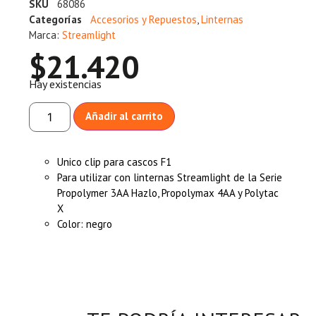
SKU
68086
Categorías
Accesorios y Repuestos
,
Linternas
Marca:
Streamlight
$
21.420
Hay existencias
Añadir al carrito
Unico clip para cascos F1
Para utilizar con linternas Streamlight de la Serie
Propolymer 3AA Hazlo, Propolymax 4AA y Polytac
X
Color: negro