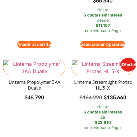
$
66.640
Hasta
6 cuotas sin interés
desde
$11.107
con Mercado Pago
Añadir al carrito
Seleccionar opciones
¡Oferta!
Linterna Propolymer 3AA
Linterna Streamlight Protac
Dualie
HL 5-X
$
48.790
$
164.220
$
135.660
Hasta
6 cuotas sin interés
de
$22.610
con Mercado Pago