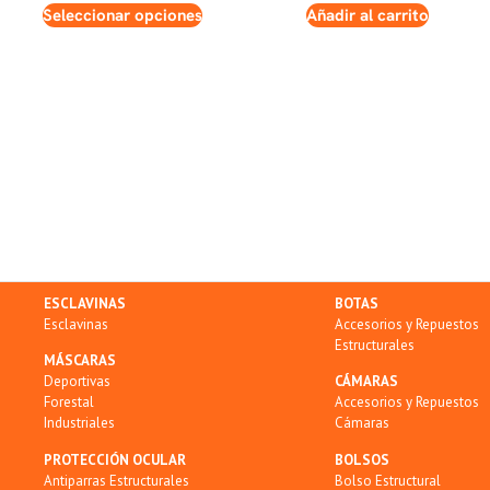
Seleccionar opciones
Añadir al carrito
ESCLAVINAS
BOTAS
Esclavinas
Accesorios y Repuestos
Estructurales
MÁSCARAS
Deportivas
CÁMARAS
Forestal
Accesorios y Repuestos
Industriales
Cámaras
PROTECCIÓN OCULAR
BOLSOS
Antiparras Estructurales
Bolso Estructural