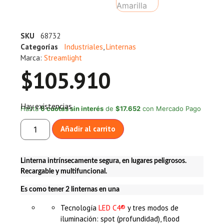
SKU
68732
Categorías
Industriales
,
Linternas
Marca:
Streamlight
$
105.910
Hay existencias
Hasta
6 cuotas sin interés
de
$17.652
con Mercado Pago
Añadir al carrito
Linterna intrínsecamente segura, en lugares peligrosos.
Recargable y multifuncional.
Es como tener 2 linternas en una
Tecnología
LED C4®
y tres modos de
iluminación: spot (profundidad), flood