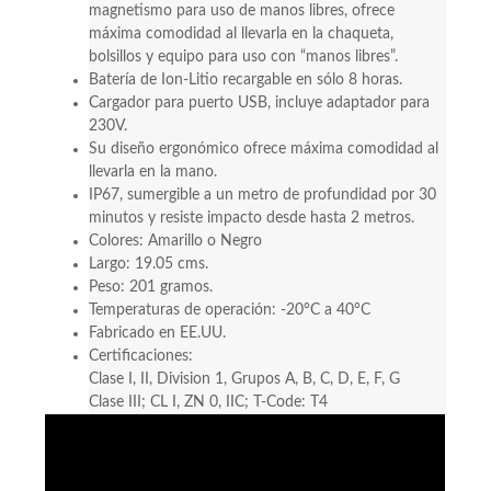
magnetismo para uso de manos libres, ofrece
máxima comodidad al llevarla en la chaqueta,
bolsillos y equipo para uso con “manos libres”.
Batería de Ion-Litio recargable en sólo 8 horas.
Cargador para puerto USB, incluye adaptador para
230V.
Su diseño ergonómico ofrece máxima comodidad al
llevarla en la mano.
IP67, sumergible a un metro de profundidad por 30
minutos y resiste impacto desde hasta 2 metros.
Colores: Amarillo o Negro
Largo: 19.05 cms.
Peso: 201 gramos.
Temperaturas de operación: -20°C a 40°C
Fabricado en EE.UU.
Certificaciones:
Clase I, II, Division 1, Grupos A, B, C, D, E, F, G
Clase III; CL I, ZN 0, IIC; T-Code: T4