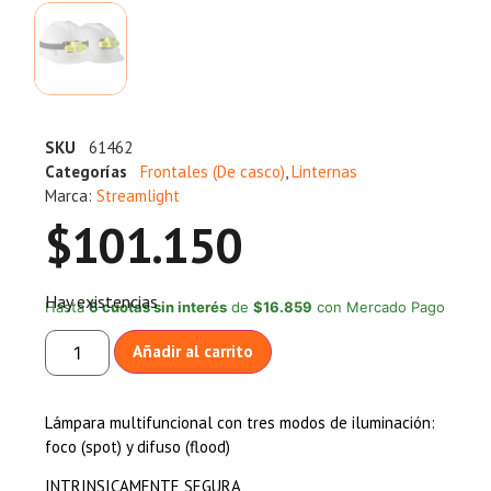
SKU
61462
Categorías
Frontales (De casco)
,
Linternas
Marca:
Streamlight
$
101.150
Hay existencias
Hasta
6 cuotas sin interés
de
$16.859
con Mercado Pago
Añadir al carrito
Lámpara multifuncional con tres modos de iluminación:
foco (spot) y difuso (flood)
INTRINSICAMENTE SEGURA